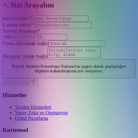
>. Sizi Arayalım
İsim Soyisim
*
E-posta Adresi
*
Telefon Numarası
*
+90
Firma Adı
(isteğe bağlı)
Mesajınız
(isteğe bağlı)
Kişisel Verilerin Korunması Kanunu
'na uygun olarak paylaştığım
bilgilerin kullanılmasına izin veriyorum.
Formu Gönder
Hizmetler
Yazılım Hizmetleri
Yapay Zeka ve Otomasyon
Dijital Pazarlama
Kurumsal