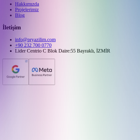
Hakkımızda
Projelerimiz
Blog
İletişim
info@pryazilim.com
+90 232 700 0770
Lider Centrio C Blok Daire:55 Bayraklı, İZMİR