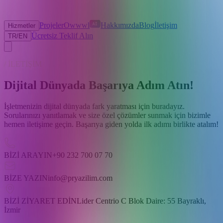
Projeler
Owwwl
Hakkımızda
Blog
İletişim
Hizmetler
Ücretsiz Teklif Alın
TR
/
EN
/ İLETİŞİM
Dijital Dünyada Başarıya
Adım Atın!
İşletmenizin dijital dünyada fark yaratması için buradayız.
Sorularınızı yanıtlamak ve size özel çözümler sunmak için bizimle
hemen iletişime geçin. Başarıya giden yolda ilk adımı birlikte atalım!
BİZİ ARAYIN
+90 232 700 07 70
BİZE YAZIN
info@pryazilim.com
BİZİ ZİYARET EDİN
Lider Centrio C Blok Daire: 55 Bayraklı,
İzmir